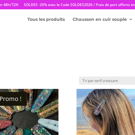
en 48h/72H
SOLDES -20% avec le Code SOLDES2026 / Frais de port offerts en 
Tous les produits
Chausson en cuir souple
Promo !