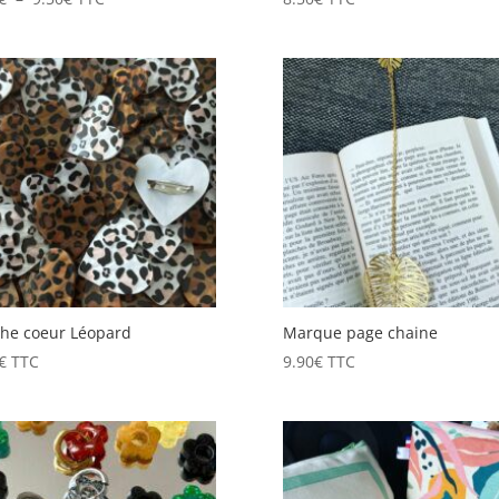
de
prix :
8.50€
à
9.50€
he coeur Léopard
Marque page chaine
€
TTC
9.90
€
TTC