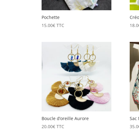
Pochette
Créo
15.00
€
TTC
18.0
Boucle d’oreille Aurore
Sac
20.00
€
TTC
35.0