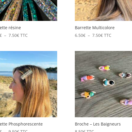
ette résine
Barrette Multicolore
Plage
Plage
€
–
7.50
€
TTC
6.50
€
–
7.50
€
TTC
de
de
prix :
prix :
4.00€
6.50€
à
à
7.50€
7.50€
ette Phosphorescente
Broche – Les Baigneurs
Plage
€
–
9.50
€
TTC
8.50
€
TTC