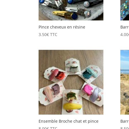
Pince cheveux en résine
Barr
3.50
€
TTC
4.00
Ensemble Broche chat et pince
Barr
8.00
€
TTC
8.50