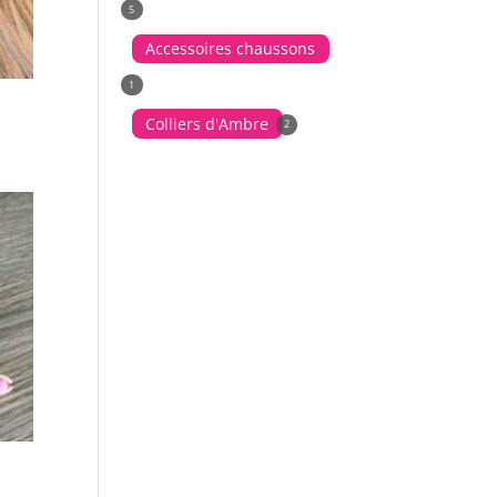
5
Accessoires chaussons
1
Colliers d'Ambre
2