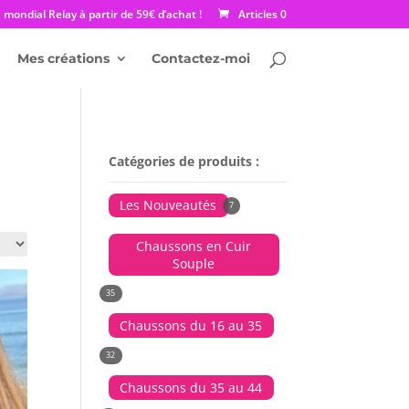
mondial Relay à partir de 59€ d’achat !
Articles 0
Mes créations
Contactez-moi
Catégories de produits :
Les Nouveautés
7
Chaussons en Cuir
Souple
35
Chaussons du 16 au 35
32
Chaussons du 35 au 44