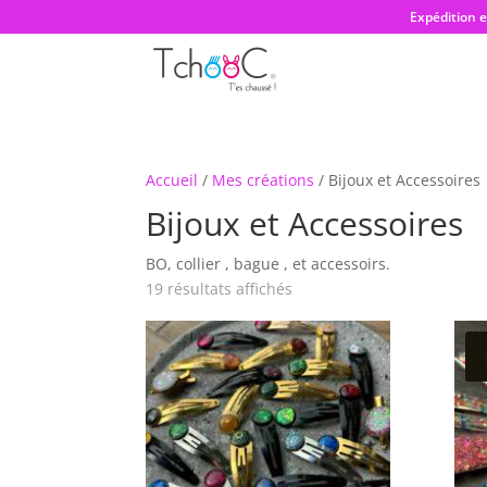
Expédition 
Accueil
/
Mes créations
/ Bijoux et Accessoires
Bijoux et Accessoires
BO, collier , bague , et accessoirs.
Trié
19 résultats affichés
par
prix
croissant