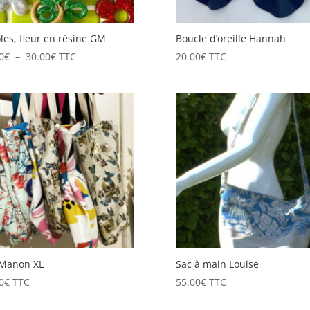
les, fleur en résine GM
Boucle d’oreille Hannah
Plage
0
€
–
30.00
€
TTC
20.00
€
TTC
de
prix :
18.00€
à
30.00€
 Manon XL
Sac à main Louise
0
€
TTC
55.00
€
TTC