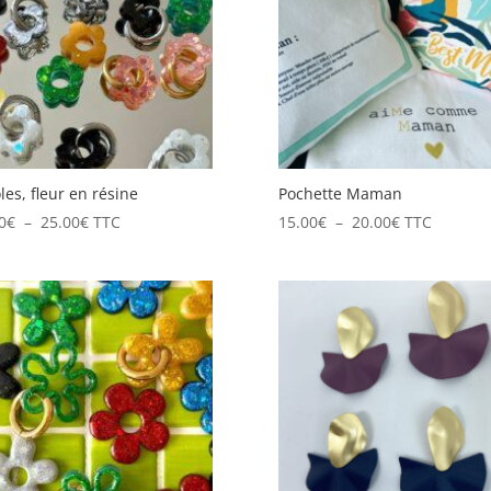
les, fleur en résine
Pochette Maman
Plage
Plage
0
€
–
25.00
€
TTC
15.00
€
–
20.00
€
TTC
de
de
prix :
prix :
14.00€
15.00€
à
à
25.00€
20.00€