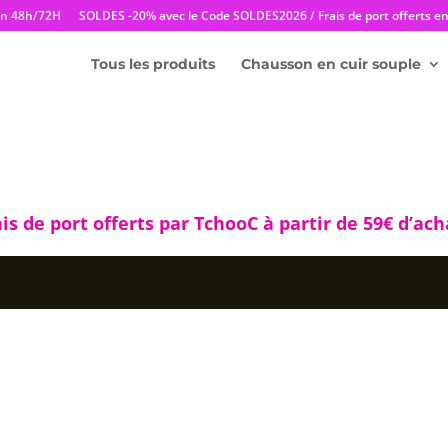
en 48h/72H
SOLDES -20% avec le Code SOLDES2026 / Frais de port offerts en 
Tous les produits
Chausson en cuir souple
ais de port
offerts par TchooC à partir de 59€ d’acha