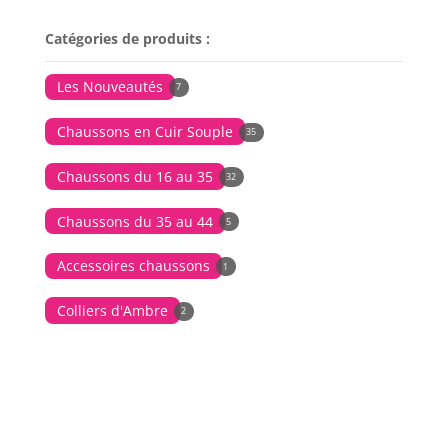
Catégories de produits :
Les Nouveautés
7
Chaussons en Cuir Souple
35
Chaussons du 16 au 35
32
Chaussons du 35 au 44
5
Accessoires chaussons
1
Colliers d'Ambre
2