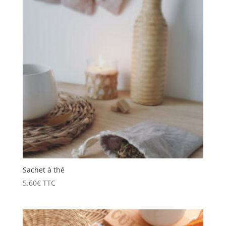
13.50€
Sachet à thé
5.60
€
TTC