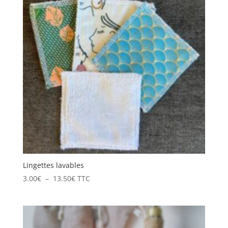
Lingettes lavables
Plage
3.00
€
–
13.50
€
TTC
de
prix :
3.00€
à