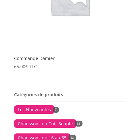
Commande Damien
65.00
€
TTC
Catégories de produits :
Les Nouveautés
7
Chaussons en Cuir Souple
35
Chaussons du 16 au 35
32