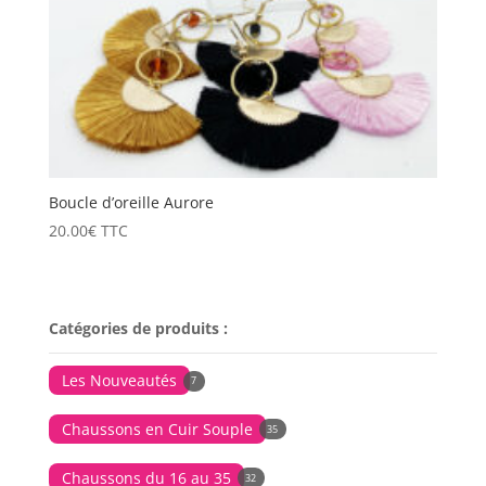
Boucle d’oreille Aurore
20.00
€
TTC
Catégories de produits :
Les Nouveautés
7
Chaussons en Cuir Souple
35
Chaussons du 16 au 35
32