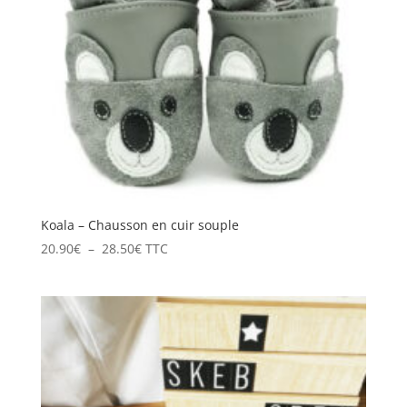
Koala – Chausson en cuir souple
Plage
20.90
€
–
28.50
€
TTC
de
prix :
20.90€
à
28.50€