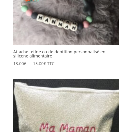
Attache tetine ou de dentition personnalisé en
silicone alimentaire
Plage
13.00
€
–
15.00
€
TTC
de
prix :
13.00€
à
15.00€