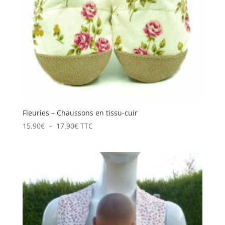
Fleuries – Chaussons en tissu-cuir
Plage
15.90
€
–
17.90
€
TTC
de
prix :
15.90€
à
17.90€