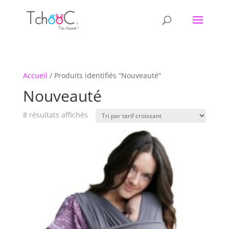
Accueil
/ Produits identifiés “Nouveauté”
Nouveauté
Trié
8 résultats affichés
par
prix
croissant