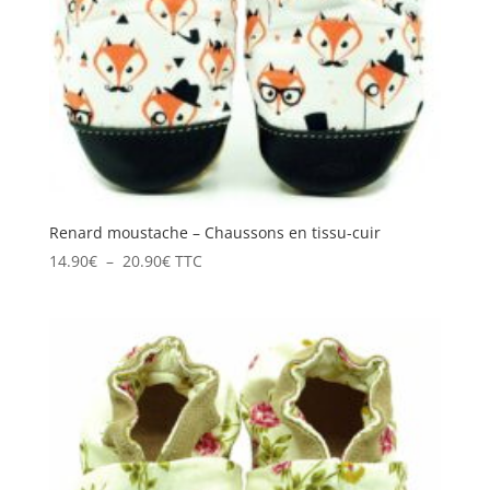
Renard moustache – Chaussons en tissu-cuir
Plage
14.90
€
–
20.90
€
TTC
de
prix :
14.90€
à
20.90€