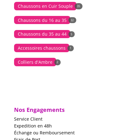
Chaussons en Cuir Souple
35
Chaussons du 16 au 35
32
Chaussons du 35 au 44
5
Accessoires chaussons
1
Colliers d'Ambre
2
Nos Engagements
Service Client
Expedition en 48h
Échange ou Remboursement
Frais de Port