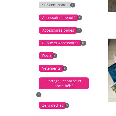
Sur commande
1
Accessoires beauté
6
Accessoires bébés
16
Bijoux et Accessoires
19
Déco
6
Vêtements
4
Portage : écharpe et
porte bébé
3
Zéro déchet
5