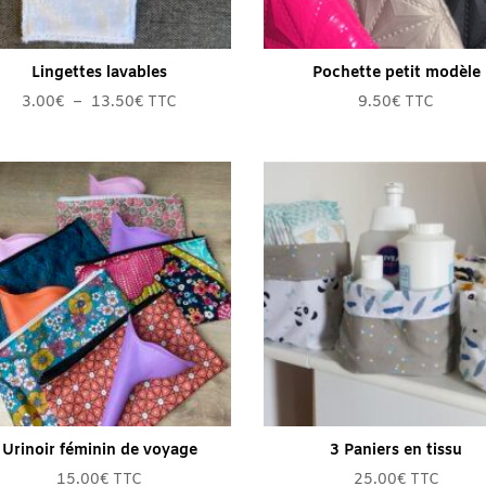
Lingettes lavables
Pochette petit modèle
Plage
3.00
€
–
13.50
€
TTC
9.50
€
TTC
de
prix :
3.00€
à
13.50€
Urinoir féminin de voyage
3 Paniers en tissu
15.00
€
TTC
25.00
€
TTC