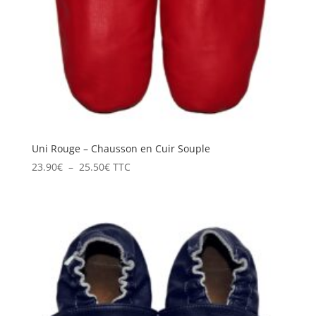
Uni Rouge – Chausson en Cuir Souple
Plage
23.90
€
–
25.50
€
TTC
de
prix :
23.90€
à
25.50€