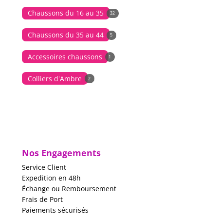
Chaussons du 16 au 35
32
Chaussons du 35 au 44
5
Accessoires chaussons
1
Colliers d'Ambre
2
Nos Engagements
Service Client
Expedition en 48h
Échange ou Remboursement
Frais de Port
Paiements sécurisés