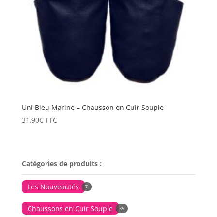
Uni Bleu Marine – Chausson en Cuir Souple
31.90
€
TTC
Catégories de produits :
Les Nouveautés
7
Chaussons en Cuir Souple
35