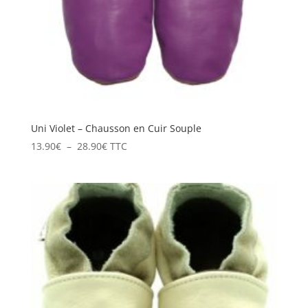
Uni Violet – Chausson en Cuir Souple
Plage
13.90
€
–
28.90
€
TTC
de
prix :
13.90€
à
28.90€