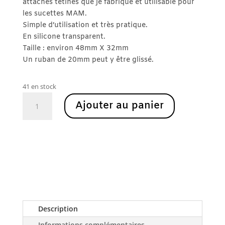
attaches tétines que je fabrique et utilisable pour
les sucettes MAM.
Simple d’utilisation et très pratique.
En silicone transparent.
Taille : environ 48mm X 32mm
Un ruban de 20mm peut y être glissé.
41 en stock
quantité
Ajouter au panier
de
Embout
tétine
Description
Informations complémentaires