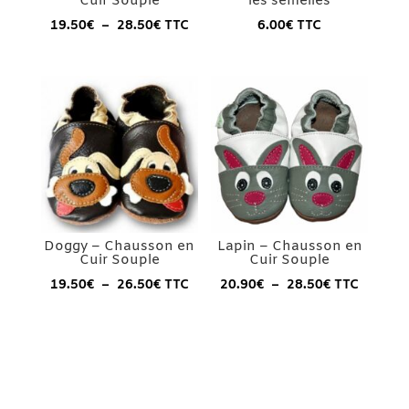
Cuir Souple
les semelles
Plage
19.50
€
–
28.50
€
TTC
6.00
€
TTC
de
prix :
19.50€
à
28.50€
Doggy – Chausson en
Lapin – Chausson en
Cuir Souple
Cuir Souple
Plage
Plage
19.50
€
–
26.50
€
TTC
20.90
€
–
28.50
€
TTC
de
de
prix :
prix :
19.50€
20.90€
à
à
26.50€
28.50€