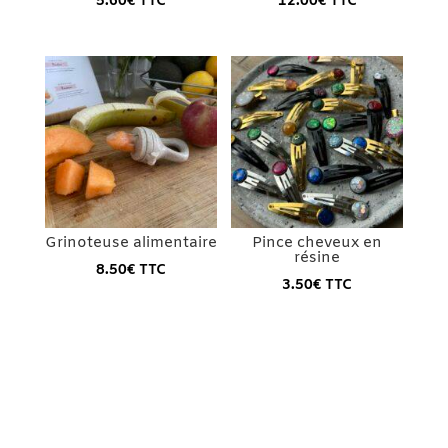
5.60
€
TTC
12.00
€
TTC
Grinoteuse alimentaire
Pince cheveux en
résine
8.50
€
TTC
3.50
€
TTC