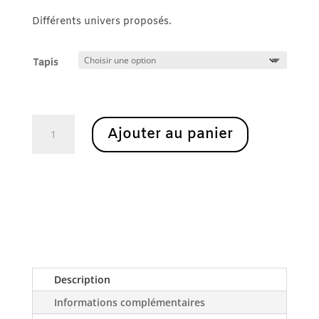
Différents univers proposés.
Tapis
quantité
Ajouter au panier
de
Tapis
Etape
Description
Informations complémentaires