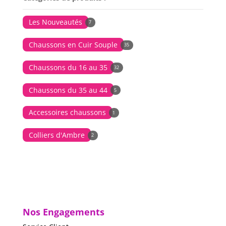
Les Nouveautés
7
Chaussons en Cuir Souple
35
Chaussons du 16 au 35
32
Chaussons du 35 au 44
5
Accessoires chaussons
1
Colliers d'Ambre
2
Nos Engagements