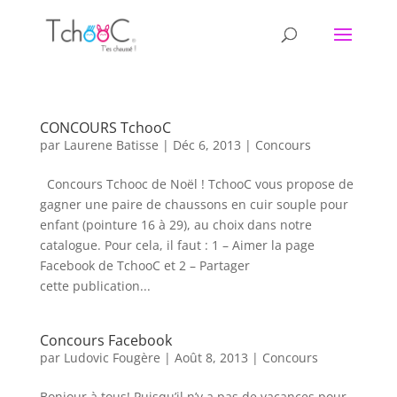
CONCOURS TchooC
par
Laurene Batisse
|
Déc 6, 2013
|
Concours
Concours Tchooc de Noël ! TchooC vous propose de
gagner une paire de chaussons en cuir souple pour
enfant (pointure 16 à 29), au choix dans notre
catalogue. Pour cela, il faut : 1 – Aimer la page
Facebook de TchooC et 2 – Partager
cette publication...
Concours Facebook
par
Ludovic Fougère
|
Août 8, 2013
|
Concours
Bonjour à tous! Puisqu’il n’y a pas de vacances pour