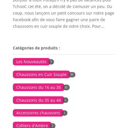
TchooC cet été, on a décidé de s’amuser un peu. Du
coup, nous lançons un petit concours sur notre page
Facebook afin de vous faire gagner une paire de
chaussons en cuir souple de votre choix. Pour...
Catégories de produits :
Les Nouveautés
7
Chaussons en Cuir Souple
35
Chaussons du 16 au 35
32
Chaussons du 35 au 44
5
Accessoires chaussons
1
Colliers d'Ambre
2