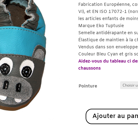
Fabrication Européenne, c
VI), et EN ISO 17072-1 (nor
les articles enfants de moin
Marque Eko Tuptusie
Semelle antidérapante en s
Élastique de maintien à la c
Vendus dans son enveloppe 
Couleur Bleu Cyan et gris s
Aidez-vous du tableau ci des
chaussons
Pointure
Ajouter au pan
quantité
de
Potame