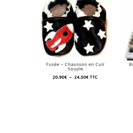
Fusée – Chausson en Cuir
B
Souple
Plage
20.90
€
–
24.50
€
TTC
de
prix :
20.90€
à
24.50€