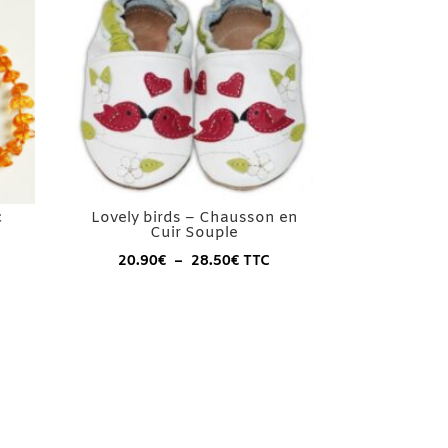
c
Lovely birds – Chausson en
Cuir Souple
Plage
20.90
€
–
28.50
€
TTC
de
prix :
20.90€
à
28.50€