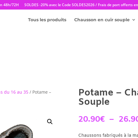
en 48h/72H
SOLDES -20% avec le Code SOLDES2026 / Frais de port offerts en 
Tous les produits
Chausson en cuir souple
Potame – Ch
s du 16 au 35
/ Potame –
Souple
20.90
€
–
26.9
Chaussons fabriqués à la ma