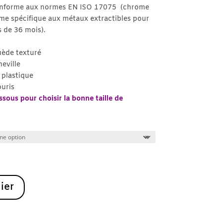
20.90€
onforme aux normes EN ISO 17075 (chrome
à
me spécifique aux métaux extractibles pour
26.90€
s de 36 mois).
uède texturé
heville
plastique
ouris
sous pour choisir la bonne taille de
ier