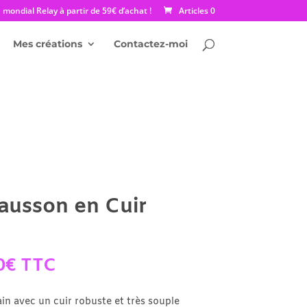
mondial Relay à partir de 59€ d’achat !
Articles 0
Mes créations
Contactez-moi
ausson en Cuir
Plage
0
€
TTC
de
prix :
in avec un cuir robuste et très souple