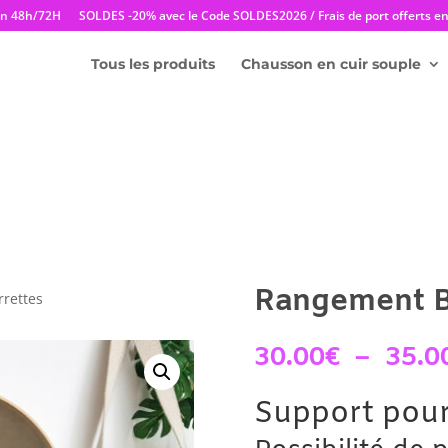
en 48h/72H
SOLDES -20% avec le Code SOLDES2026 / Frais de port offerts en 
Tous les produits
Chausson en cuir souple
Rangement B
rettes
30.00
€
–
35.0
Support pour