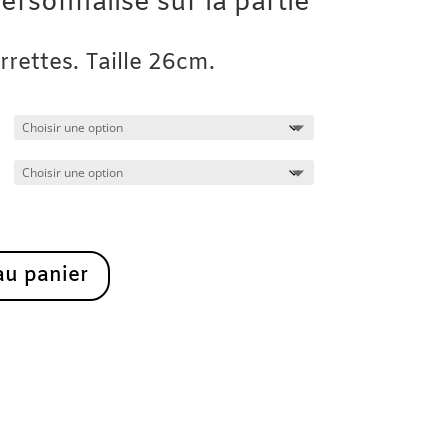
à
personnalisé sur la partie
35.00€
rettes. Taille 26cm.
au panier