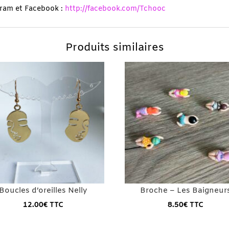
gram et Facebook :
http://facebook.com/Tchooc
Produits similaires
Boucles d’oreilles Nelly
Broche – Les Baigneur
12.00
€
TTC
8.50
€
TTC