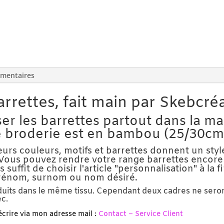
émentaires
rettes, fait main par Skebcréa
er les barrettes partout dans la ma
e broderie est en bambou (25/30cm
 leurs couleurs, motifs et barrettes donnent un st
Vous pouvez rendre votre range barrettes encore
s suffit de choisir l'article "personnalisation" à la
prénom, surnom ou nom désiré.
uits dans le même tissu. Cependant deux cadres ne seront j
ec.
écrire via mon adresse mail :
Contact – Service Client