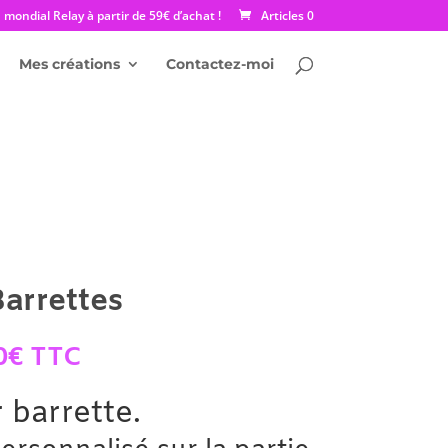
mondial Relay à partir de 59€ d’achat !
Articles 0
Mes créations
Contactez-moi
arrettes
Plage
0
€
TTC
de
prix :
 barrette.
30.00€