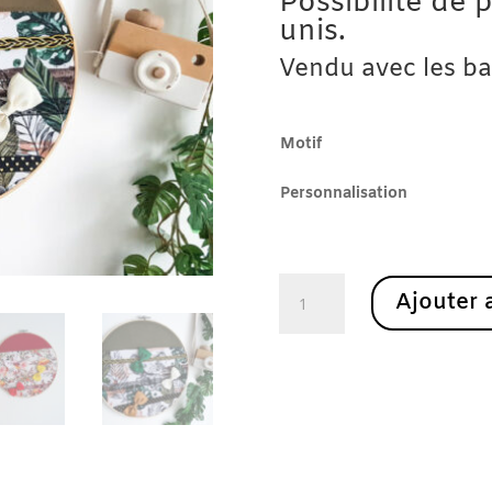
Possibilité de 
unis.
Vendu avec les bar
Motif
Personnalisation
quantité
Ajouter 
de
Rangement
Barrettes