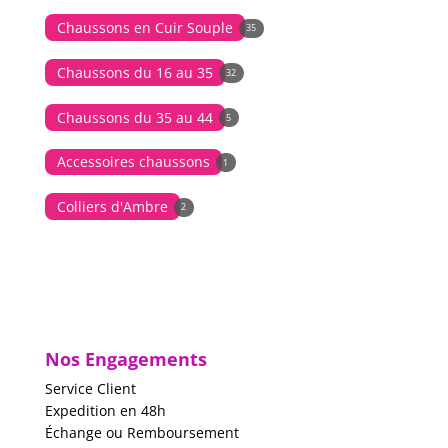
Chaussons en Cuir Souple
35
Chaussons du 16 au 35
32
Chaussons du 35 au 44
5
Accessoires chaussons
1
Colliers d'Ambre
2
Nos Engagements
Service Client
Expedition en 48h
Échange ou Remboursement