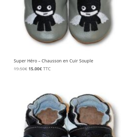
Super Héro – Chausson en Cuir Souple
Le
Le
19.50
€
15.00
€
TTC
prix
prix
initial
actuel
était :
est :
19.50€.
15.00€.