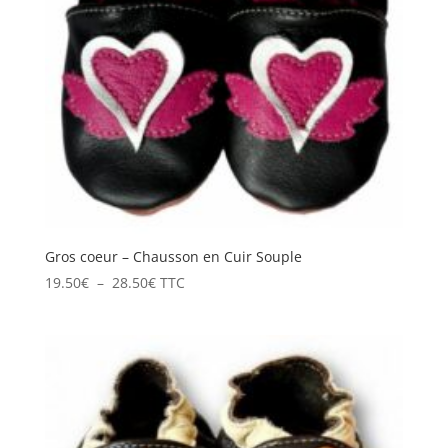
Gros coeur – Chausson en Cuir Souple
Plage
19.50
€
–
28.50
€
TTC
de
prix :
19.50€
à
28.50€