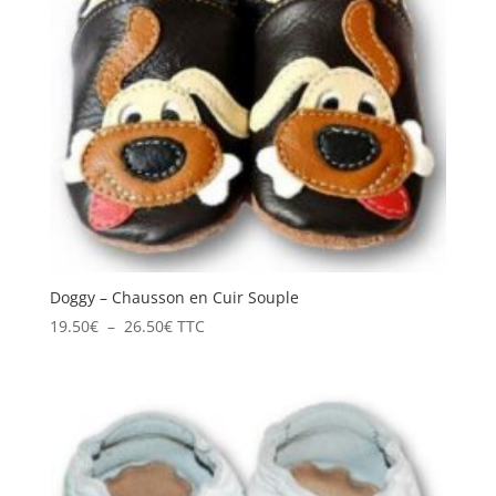
Doggy – Chausson en Cuir Souple
Plage
19.50
€
–
26.50
€
TTC
de
prix :
19.50€
à
26.50€