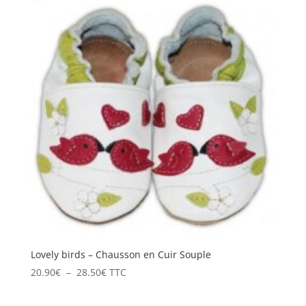
20.90€
à
28.50€
Lovely birds – Chausson en Cuir Souple
Plage
20.90
€
–
28.50
€
TTC
de
prix :