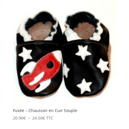
20.90€
à
28.50€
Fusée – Chausson en Cuir Souple
Plage
20.90
€
–
24.50
€
TTC
de