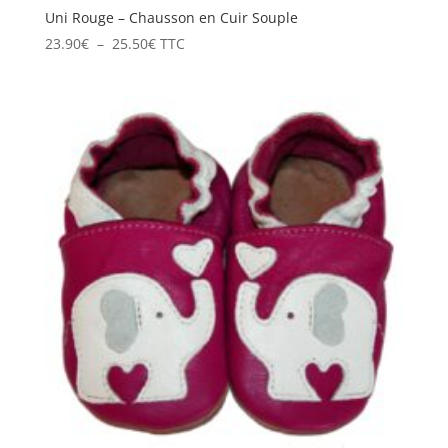
Uni Rouge – Chausson en Cuir Souple
Plage
23.90
€
–
25.50
€
TTC
de
prix :
23.90€
à
25.50€