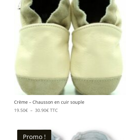
28.50€
Crème – Chausson en cuir souple
Plage
19.50
€
–
30.90
€
TTC
de
prix :
19.50€
Promo !
à