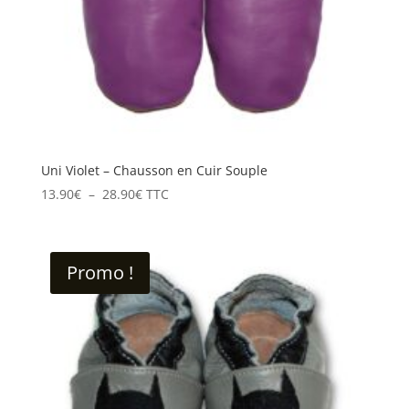
Uni Violet – Chausson en Cuir Souple
Plage
13.90
€
–
28.90
€
TTC
de
prix :
13.90€
Promo !
à
28.90€