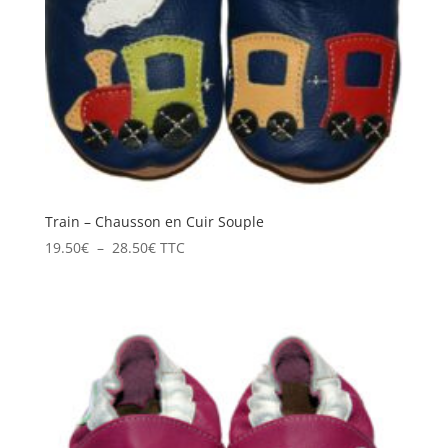
Train – Chausson en Cuir Souple
Plage
19.50
€
–
28.50
€
TTC
de
prix :
19.50€
à
28.50€