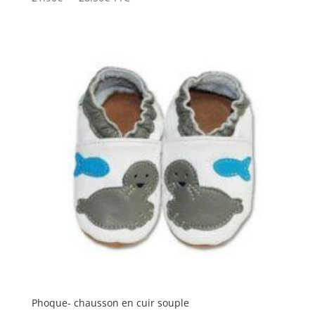
de
prix :
21.90€
à
28.50€
Phoque- chausson en cuir souple