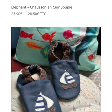
Eléphant – Chausson en Cuir Souple
Plage
23.90
€
–
28.50
€
TTC
de
prix :
23.90€
à
28.50€