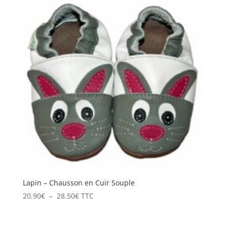
à
26.90€
Lapin – Chausson en Cuir Souple
Plage
20.90
€
–
28.50
€
TTC
de
prix :