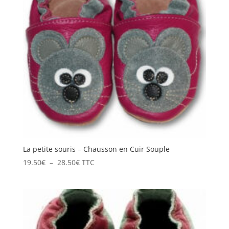
La petite souris – Chausson en Cuir Souple
Plage
19.50
€
–
28.50
€
TTC
de
prix :
19.50€
à
28.50€