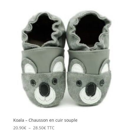
prix :
20.90€
à
28.50€
Koala – Chausson en cuir souple
Plage
20.90
€
–
28.50
€
TTC