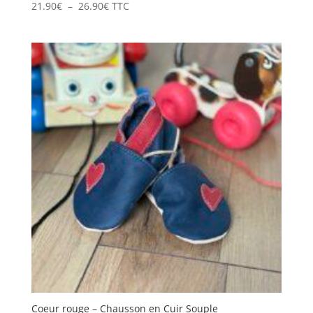
Plage
21.90
€
–
26.90
€
TTC
de
prix :
21.90€
à
26.90€
Coeur rouge – Chausson en Cuir Souple