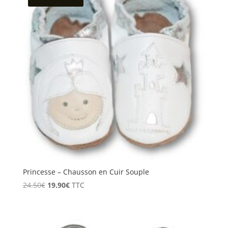
30.90€
Princesse – Chausson en Cuir Souple
Le
Le
24.50
€
19.90
€
TTC
prix
prix
initial
actuel
était :
est :