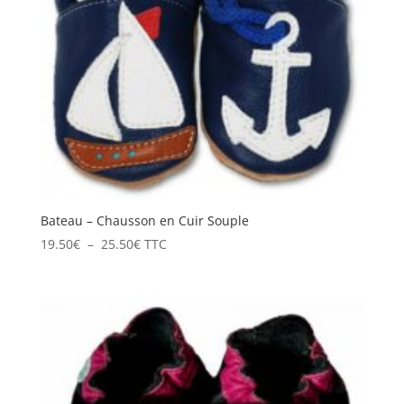
Bateau – Chausson en Cuir Souple
Plage
19.50
€
–
25.50
€
TTC
de
prix :
19.50€
à
25.50€