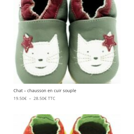
Chat – chausson en cuir souple
Plage
19.50
€
–
28.50
€
TTC
de
prix :
19.50€
à
28.50€