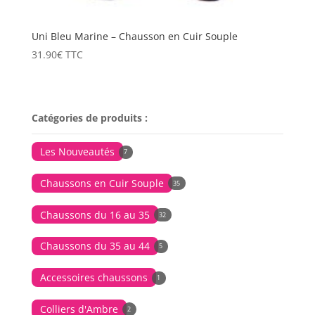
Uni Bleu Marine – Chausson en Cuir Souple
31.90
€
TTC
Catégories de produits :
Les Nouveautés
7
Chaussons en Cuir Souple
35
Chaussons du 16 au 35
32
Chaussons du 35 au 44
5
Accessoires chaussons
1
Colliers d'Ambre
2