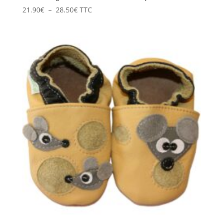
Plage
21.90
€
–
28.50
€
TTC
de
prix :
21.90€
à
28.50€