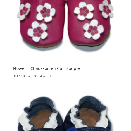
Flower – Chausson en Cuir Souple
Plage
19.50
€
–
28.50
€
TTC
de
prix :
19.50€
à
28.50€