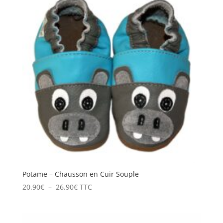
24.50€.
19.90€.
Potame – Chausson en Cuir Souple
Plage
20.90
€
–
26.90
€
TTC
de
prix :
20.90€