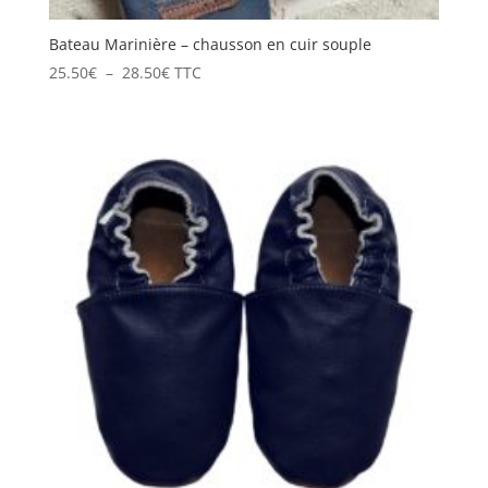
Bateau Marinière – chausson en cuir souple
Plage
25.50
€
–
28.50
€
TTC
de
prix :
25.50€
à
28.50€