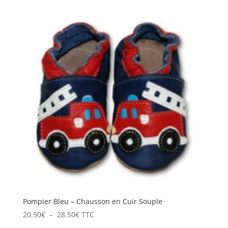
prix :
20.90€
à
24.50€
Pompier Bleu – Chausson en Cuir Souple
Plage
20.90
€
–
28.50
€
TTC
de