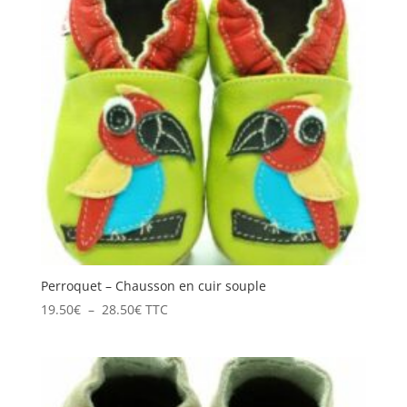
Perroquet – Chausson en cuir souple
Plage
19.50
€
–
28.50
€
TTC
de
prix :
19.50€
à