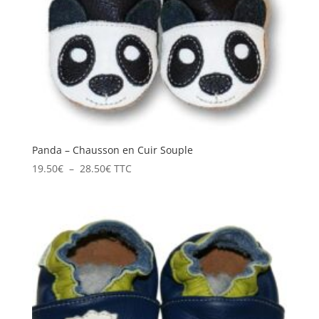
Panda – Chausson en Cuir Souple
Plage
19.50
€
–
28.50
€
TTC
de
prix :
19.50€
à
28.50€