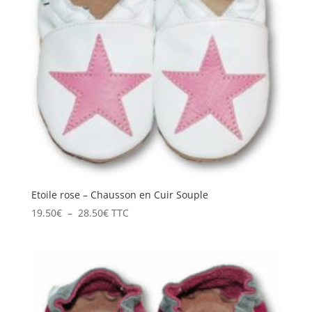
Etoile rose – Chausson en Cuir Souple
Plage
19.50
€
–
28.50
€
TTC
de
prix :
19.50€
à
28.50€