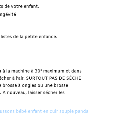
s de votre enfant.
ongévité
istes de la petite enfance.
 ou à la machine à 30° maximum et dans
z sécher à l’air. SURTOUT PAS DE SÈCHE
te brosse à ongles ou une brosse
e. A nouveau, laisser sécher les
ssons bébé enfant en cuir souple panda