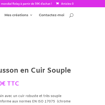
mondial Relay à partir de 59€ d’achat !
Articles 0
Mes créations
Contactez-moi
sson en Cuir Souple
Plage
0
€
TTC
de
prix :
in avec un cuir robuste et très souple
19.50€
onforme aux normes EN ISO 17075 (chrome