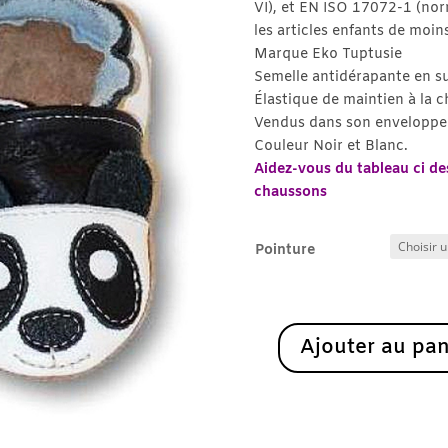
VI), et EN ISO 17072-1 (nor
les articles enfants de moin
Marque Eko Tuptusie
Semelle antidérapante en s
Élastique de maintien à la c
Vendus dans son enveloppe 
Couleur Noir et Blanc.
Aidez-vous du tableau ci des
chaussons
Pointure
Ajouter au pan
quantité
de
Panda
-