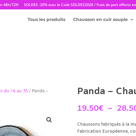
en 48h/72H
SOLDES -20% avec le Code SOLDES2026 / Frais de port offerts en 
Tous les produits
Chausson en cuir souple
Panda – Chau
s du 16 au 35
/ Panda –
19.50
€
–
28.5
Chaussons fabriqués à la ma
Fabrication Européenne, c