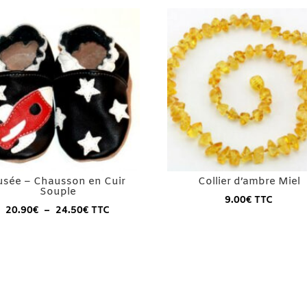
usée – Chausson en Cuir
Collier d’ambre Miel
Souple
9.00
€
TTC
Plage
20.90
€
–
24.50
€
TTC
de
prix :
20.90€
à
24.50€