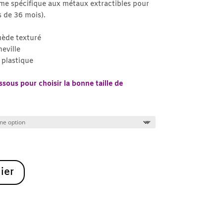
à
me spécifique aux métaux extractibles pour
28.50€
s de 36 mois).
uède texturé
heville
plastique
sous pour choisir la bonne taille de
ier