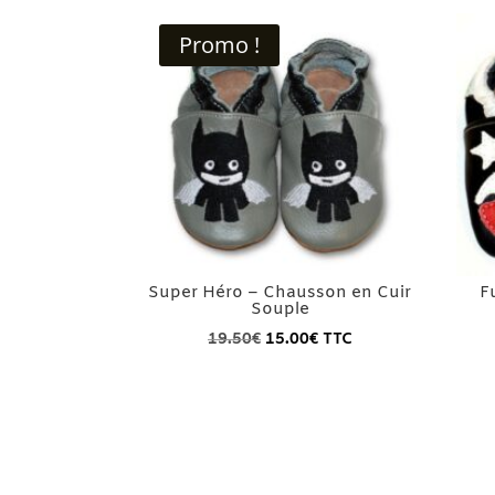
Promo !
Super Héro – Chausson en Cuir
F
Souple
Le
Le
19.50
€
15.00
€
TTC
prix
prix
initial
actuel
était :
est :
19.50€.
15.00€.