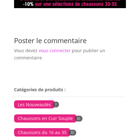
Poster le commentaire
Vous devez
vous connecter
pour publier un
commentaire.
Catégories de produits :
Les Nouveautés
7
Chaussons en Cuir Souple
35
Chaussons du 16 au 35
32