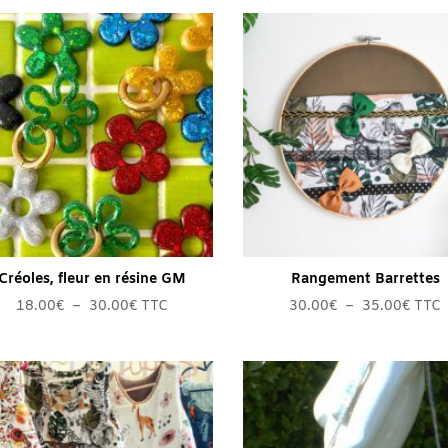
Créoles, fleur en résine GM
Rangement Barrettes
Plage
Plage
18.00
€
–
30.00
€
TTC
30.00
€
–
35.00
€
TTC
de
de
prix :
prix :
18.00€
30.0
à
à
30.00€
35.0