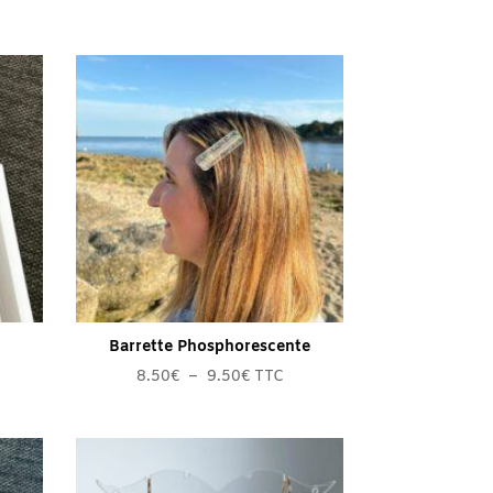
Barrette Phosphorescente
Plage
8.50
€
–
9.50
€
TTC
de
prix :
8.50€
à