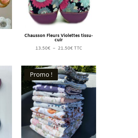
Chausson Fleurs Violettes tissu-
cuir
Plage
13.50
€
–
21.50
€
TTC
de
prix :
0€
13.50€
Promo !
à
0€
21.50€