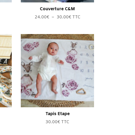
Couverture C&M
Plage
24.00
€
–
30.00
€
TTC
de
prix :
24.00€
à
30.00€
Tapis Etape
30.00
€
TTC