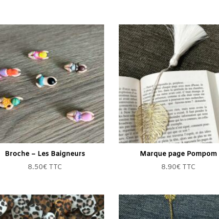
de
prix :
4.00€
à
7.50€
Broche – Les Baigneurs
Marque page Pompom
8.50
€
TTC
8.90
€
TTC