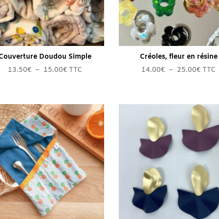
Couverture Doudou Simple
Créoles, fleur en résine
Plage
Plage
13.50
€
–
15.00
€
TTC
14.00
€
–
25.00
€
TTC
de
de
prix :
prix :
13.50€
14.0
à
à
15.00€
25.0