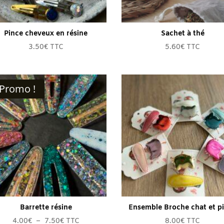
Pince cheveux en résine
Sachet à thé
3.50
€
TTC
5.60
€
TTC
Promo !
Barrette résine
Ensemble Broche chat et p
Plage
4.00
€
–
7.50
€
TTC
8.00
€
TTC