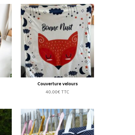
Couverture velours
40.00
€
TTC
0€
0€