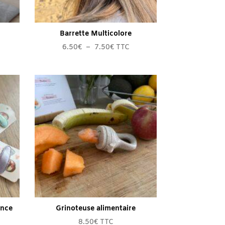
Barrette Multicolore
Plage
6.50
€
–
7.50
€
TTC
de
prix :
6.50€
à
7.50€
ince
Grinoteuse alimentaire
8.50
€
TTC