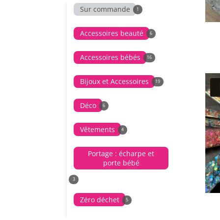
Sur commande
1
Accessoires beauté
6
Accessoires bébés
16
Bijoux et Accessoires
19
Déco
6
Vêtements
4
Portage : écharpe et
porte bébé
3
Zéro déchet
5