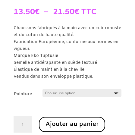
Plage
13.50
€
–
21.50
€
TTC
de
prix :
Chaussons fabriqués à la main avec un cuir robuste
13.50€
et du coton de haute qualité.
à
Fabrication Européenne, conforme aux normes en
21.50€
vigueur.
Marque Eko Tuptusie
Semelle antidérapante en suède texturé
Élastique de maintien à la cheville
Vendus dans son enveloppe plastique.
Pointure
quantité
Ajouter au panier
de
Chausson