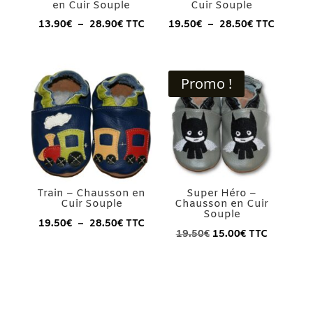
en Cuir Souple
Cuir Souple
Plage
Plage
13.90
€
–
28.90
€
TTC
19.50
€
–
28.50
€
TTC
de
de
prix :
prix :
13.90€
19.50€
Promo !
à
à
28.90€
28.50€
Train – Chausson en
Super Héro –
Cuir Souple
Chausson en Cuir
Souple
Plage
19.50
€
–
28.50
€
TTC
Le
Le
19.50
€
15.00
€
TTC
de
prix
prix
prix :
initial
actuel
19.50€
était :
est :
à
19.50€.
15.00€.