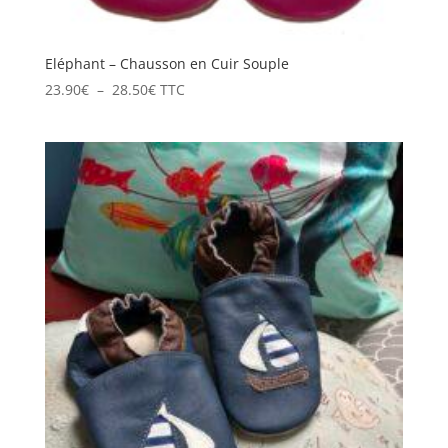
Eléphant – Chausson en Cuir Souple
Plage
23.90
€
–
28.50
€
TTC
de
prix :
23.90€
à
28.50€