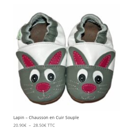
prix :
20.90€
à
26.90€
Lapin – Chausson en Cuir Souple
Plage
20.90
€
–
28.50
€
TTC
de