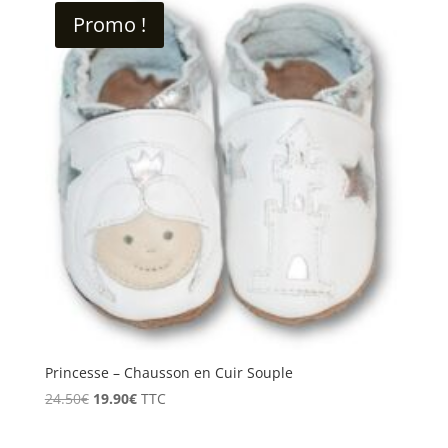
19.50€
Promo !
à
30.90€
Princesse – Chausson en Cuir Souple
Le
Le
24.50
€
19.90
€
TTC
prix
prix
initial
actuel