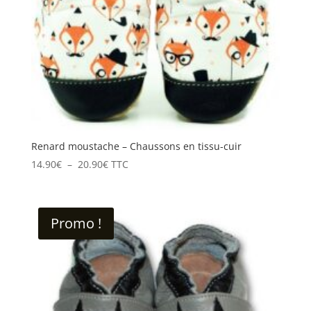
Renard moustache – Chaussons en tissu-cuir
Plage
14.90
€
–
20.90
€
TTC
de
prix :
14.90€
Promo !
à
20.90€