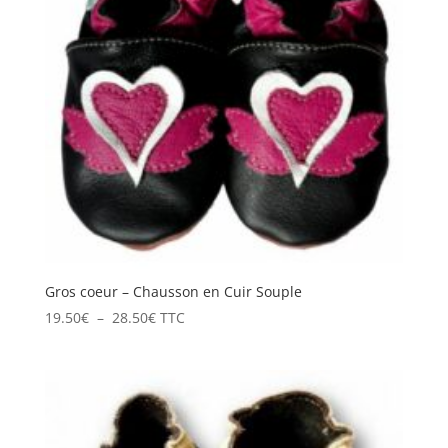
Gros coeur – Chausson en Cuir Souple
Plage
19.50
€
–
28.50
€
TTC
de
prix :
19.50€
à
28.50€