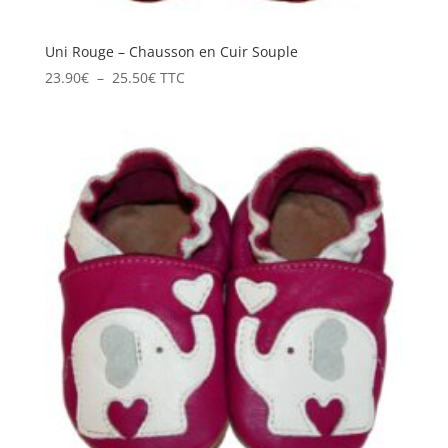
Uni Rouge – Chausson en Cuir Souple
Plage
23.90
€
–
25.50
€
TTC
de
prix :
23.90€
à
25.50€