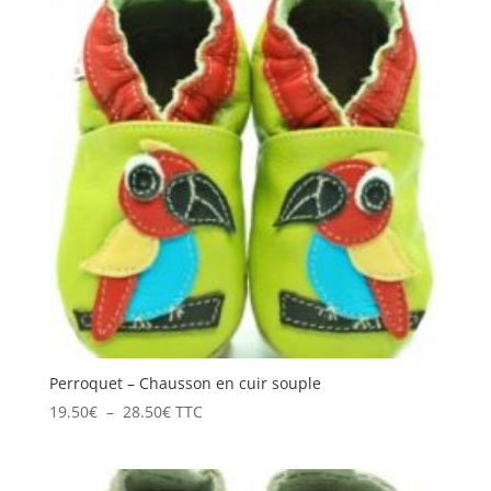
à
28.50€
Perroquet – Chausson en cuir souple
Plage
19.50
€
–
28.50
€
TTC
de
prix :
19.50€