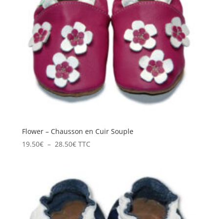
Flower – Chausson en Cuir Souple
Plage
19.50
€
–
28.50
€
TTC
de
prix :
19.50€
à
28.50€