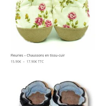
Fleuries – Chaussons en tissu-cuir
Plage
15.90
€
–
17.90
€
TTC
de
prix :
15.90€
à
17.90€