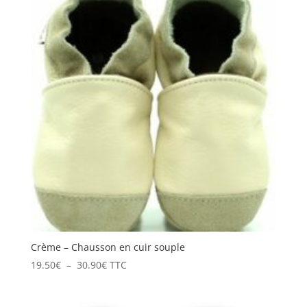
à
28.50€
Crème – Chausson en cuir souple
Plage
19.50
€
–
30.90
€
TTC
de
prix :