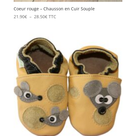
Coeur rouge – Chausson en Cuir Souple
Plage
21.90
€
–
28.50
€
TTC
de
prix :
21.90€
à
28.50€