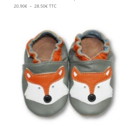
Plage
20.90
€
–
28.50
€
TTC
de
prix :
20.90€
à
28.50€