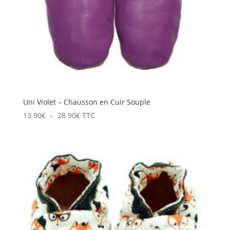
Uni Violet – Chausson en Cuir Souple
Plage
13.90
€
–
28.90
€
TTC
de
prix :
13.90€
à
28.90€