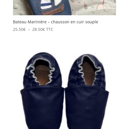
Bateau Marinière – chausson en cuir souple
Plage
25.50
€
–
28.50
€
TTC
de
prix :
25.50€
à
28.50€