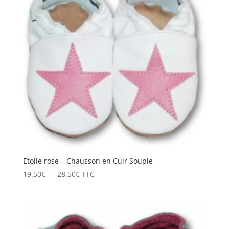
Etoile rose – Chausson en Cuir Souple
Plage
19.50
€
–
28.50
€
TTC
de
prix :
19.50€
à