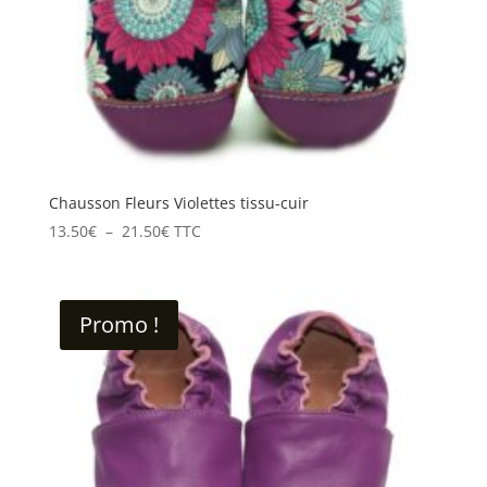
Chausson Fleurs Violettes tissu-cuir
Plage
13.50
€
–
21.50
€
TTC
de
prix :
13.50€
Promo !
à
21.50€