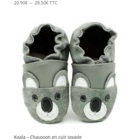
Plage
20.90
€
–
28.50
€
TTC
de
prix :
20.90€
à
28.50€
Koala – Chausson en cuir souple