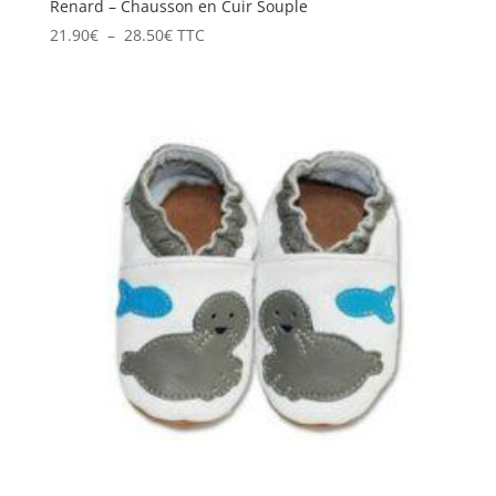
Renard – Chausson en Cuir Souple
Plage
21.90
€
–
28.50
€
TTC
de
prix :
21.90€
à
28.50€