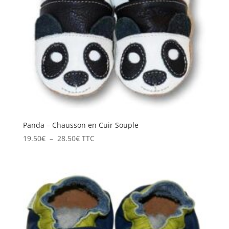
Panda – Chausson en Cuir Souple
Plage
19.50
€
–
28.50
€
TTC
de
prix :
19.50€
à
28.50€