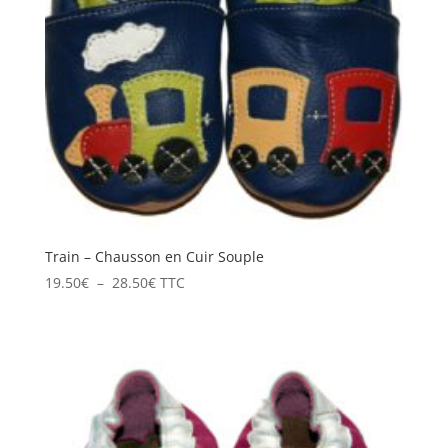
Train – Chausson en Cuir Souple
Plage
19.50
€
–
28.50
€
TTC
de
prix :
19.50€
à
28.50€