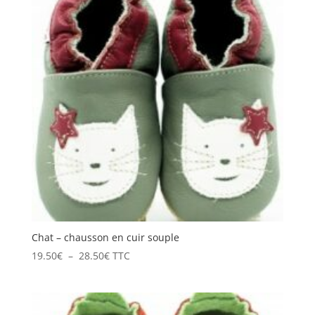
28.50€
Chat – chausson en cuir souple
Plage
19.50
€
–
28.50
€
TTC
de
prix :
19.50€