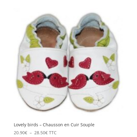
prix :
20.90€
à
28.50€
Lovely birds – Chausson en Cuir Souple
Plage
20.90
€
–
28.50
€
TTC