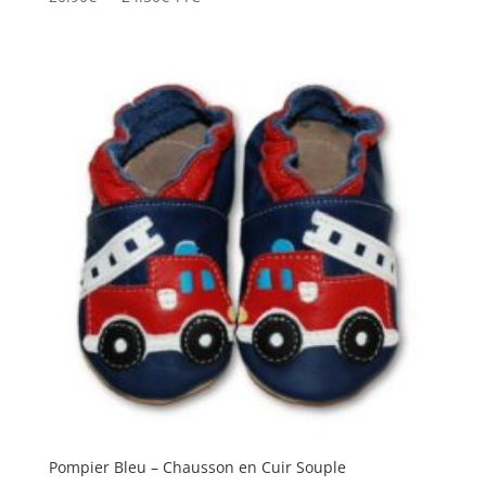
de
prix :
20.90€
à
24.50€
Pompier Bleu – Chausson en Cuir Souple