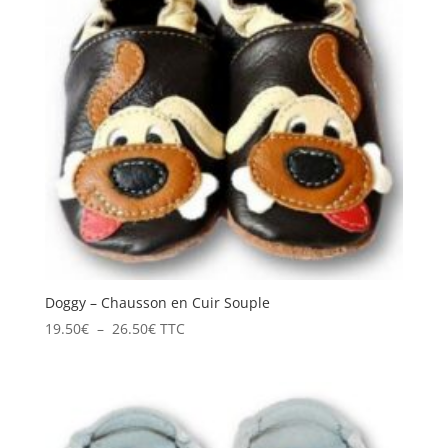
Doggy – Chausson en Cuir Souple
Plage
19.50
€
–
26.50
€
TTC
de
prix :
19.50€
à
26.50€