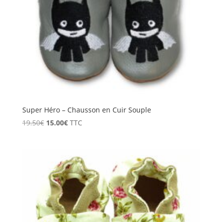
Super Héro – Chausson en Cuir Souple
Le
Le
19.50
€
15.00
€
TTC
prix
prix
initial
actuel
était :
est :
19.50€.
15.00€.