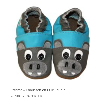
était :
est :
24.50€.
19.90€.
Potame – Chausson en Cuir Souple
Plage
20.90
€
–
26.90
€
TTC
de