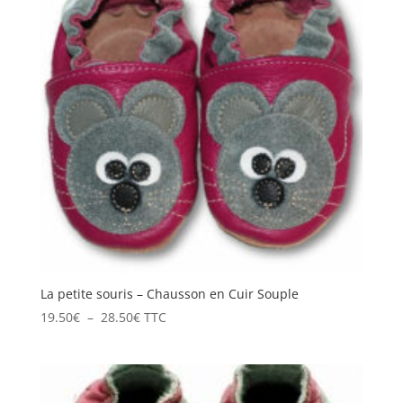
28.50€
La petite souris – Chausson en Cuir Souple
Plage
19.50
€
–
28.50
€
TTC
de
prix :
19.50€
à