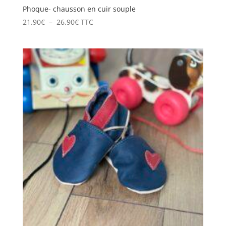
Phoque- chausson en cuir souple
Plage
21.90
€
–
26.90
€
TTC
de
prix :
21.90€
à
26.90€