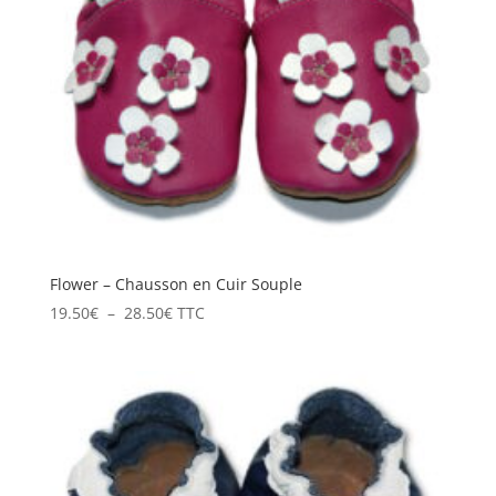
Flower – Chausson en Cuir Souple
Plage
19.50
€
–
28.50
€
TTC
de
prix :
19.50€
à
28.50€