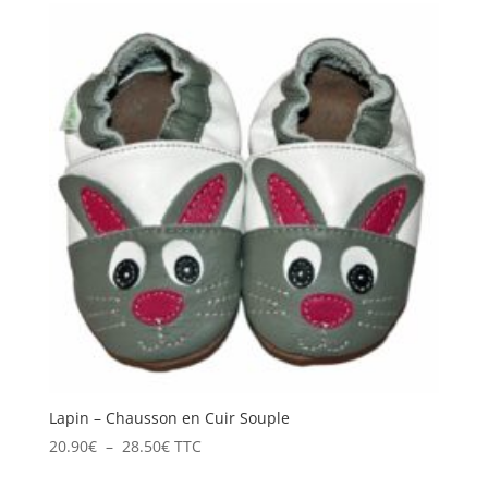
20.90€
à
26.90€
Lapin – Chausson en Cuir Souple
Plage
20.90
€
–
28.50
€
TTC
de