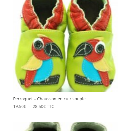
28.50€
Perroquet – Chausson en cuir souple
Plage
19.50
€
–
28.50
€
TTC
de
prix :
19.50€