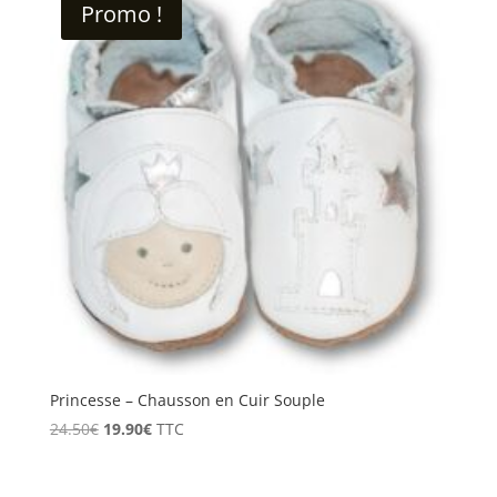
Promo !
à
30.90€
Princesse – Chausson en Cuir Souple
Le
Le
24.50
€
19.90
€
TTC
prix
prix
initial
actuel