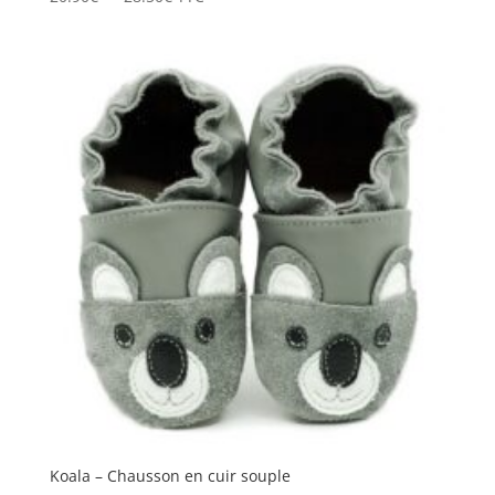
de
prix :
20.90€
à
28.50€
Koala – Chausson en cuir souple