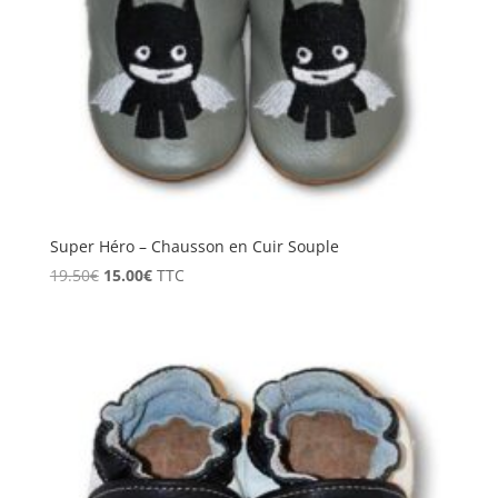
Super Héro – Chausson en Cuir Souple
Le
Le
19.50
€
15.00
€
TTC
prix
prix
initial
actuel
était :
est :
19.50€.
15.00€.