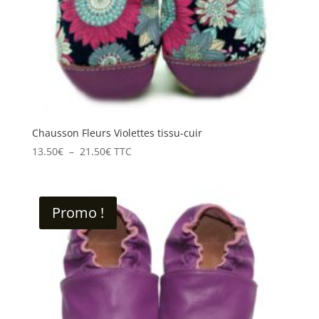
Chausson Fleurs Violettes tissu-cuir
Plage
13.50
€
–
21.50
€
TTC
de
prix :
13.50€
Promo !
à
21.50€