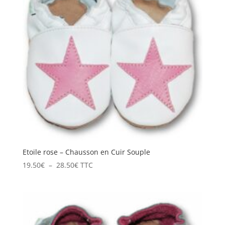
Etoile rose – Chausson en Cuir Souple
Plage
19.50
€
–
28.50
€
TTC
de
prix :
19.50€
à
28.50€