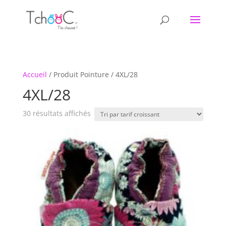
Accueil
/ Produit Pointure / 4XL/28
4XL/28
Trié
30 résultats affichés
par
prix
croissant