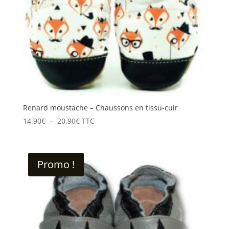
Renard moustache – Chaussons en tissu-cuir
Plage
14.90
€
–
20.90
€
TTC
de
prix :
14.90€
Promo !
à
20.90€