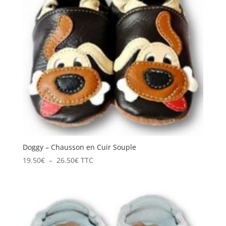
Doggy – Chausson en Cuir Souple
Plage
19.50
€
–
26.50
€
TTC
de
prix :
19.50€
à
26.50€