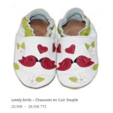
prix :
20.90€
à
28.50€
Lovely birds – Chausson en Cuir Souple
Plage
20.90
€
–
28.50
€
TTC
de