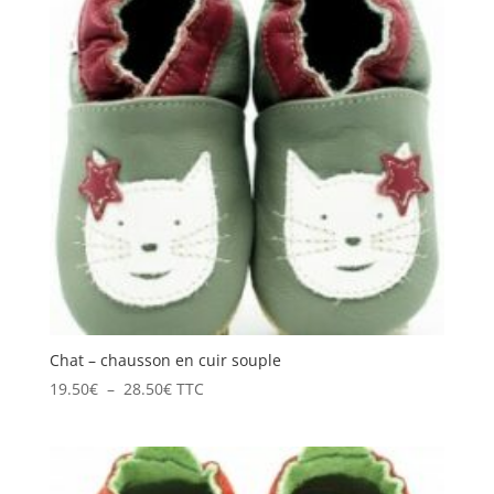
28.50€
Chat – chausson en cuir souple
Plage
19.50
€
–
28.50
€
TTC
de
prix :
19.50€
à