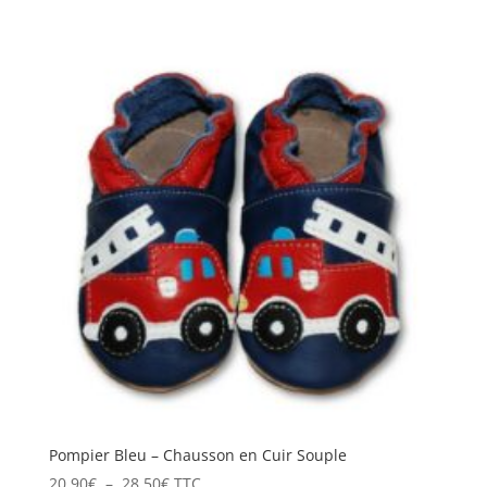
de
prix :
20.90€
à
24.50€
Pompier Bleu – Chausson en Cuir Souple
Plage
20.90
€
–
28.50
€
TTC