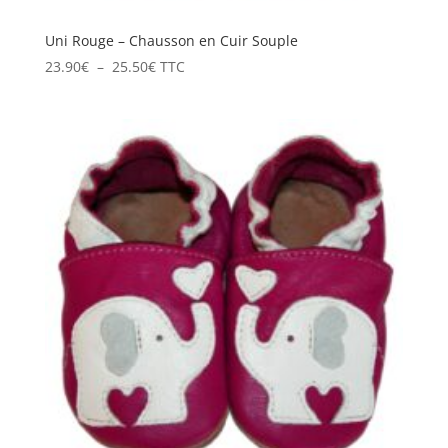
Uni Rouge – Chausson en Cuir Souple
Plage
23.90
€
–
25.50
€
TTC
de
prix :
23.90€
à
25.50€