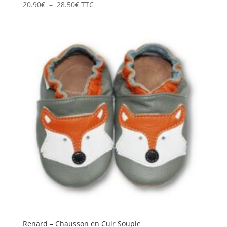
Plage
20.90
€
–
28.50
€
TTC
de
prix :
20.90€
à
28.50€
Renard – Chausson en Cuir Souple