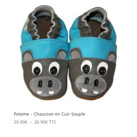
était :
est :
24.50€.
19.90€.
Potame – Chausson en Cuir Souple
Plage
20.90
€
–
26.90
€
TTC
de
prix :