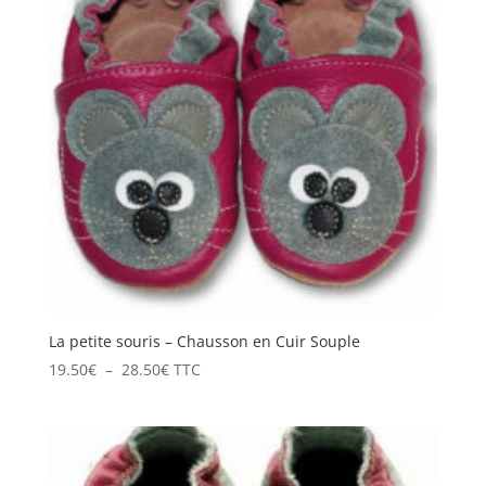
La petite souris – Chausson en Cuir Souple
Plage
19.50
€
–
28.50
€
TTC
de
prix :
19.50€
à