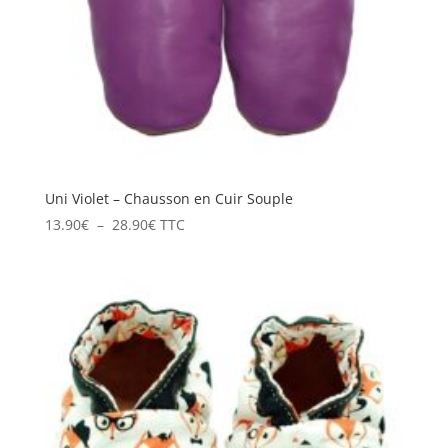
Uni Violet – Chausson en Cuir Souple
Plage
13.90
€
–
28.90
€
TTC
de
prix :
13.90€
à
28.90€