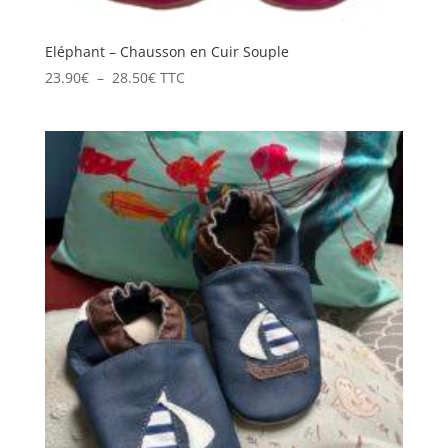
Eléphant – Chausson en Cuir Souple
Plage
23.90
€
–
28.50
€
TTC
de
prix :
23.90€
à
28.50€