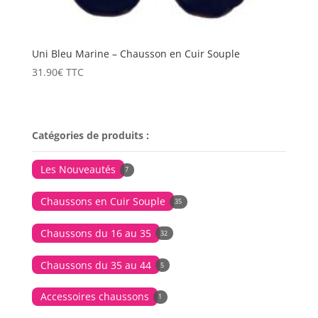
Uni Bleu Marine – Chausson en Cuir Souple
31.90
€
TTC
Catégories de produits :
Les Nouveautés
7
Chaussons en Cuir Souple
35
Chaussons du 16 au 35
32
Chaussons du 35 au 44
5
Accessoires chaussons
1