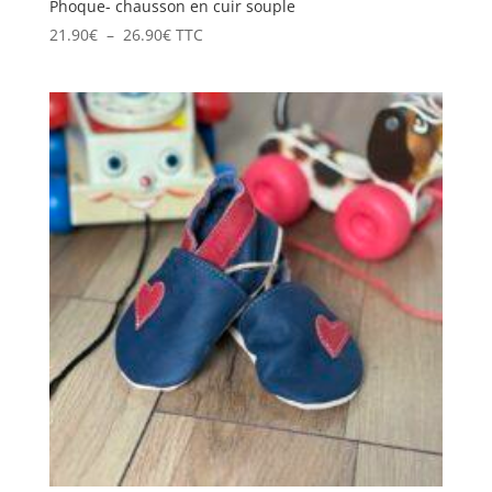
Phoque- chausson en cuir souple
Plage
21.90
€
–
26.90
€
TTC
de
prix :
21.90€
à
26.90€