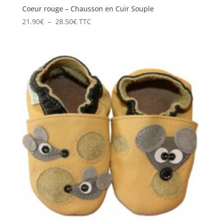
Coeur rouge – Chausson en Cuir Souple
Plage
21.90
€
–
28.50
€
TTC
de
prix :
21.90€
à
28.50€