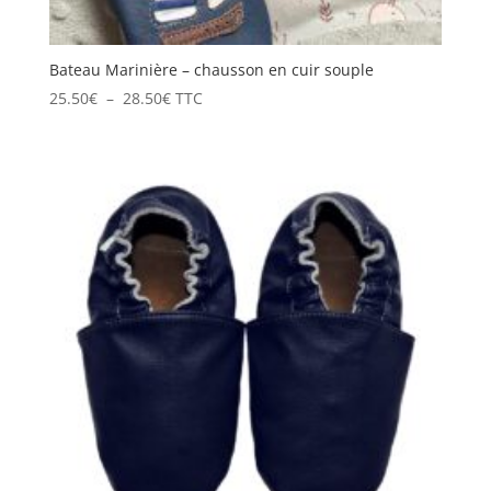
Bateau Marinière – chausson en cuir souple
Plage
25.50
€
–
28.50
€
TTC
de
prix :
25.50€
à
28.50€