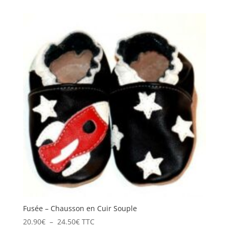
prix :
20.90€
à
28.50€
Fusée – Chausson en Cuir Souple
Plage
20.90
€
–
24.50
€
TTC