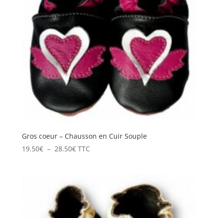
Gros coeur – Chausson en Cuir Souple
Plage
19.50
€
–
28.50
€
TTC
de
prix :
19.50€
à
28.50€