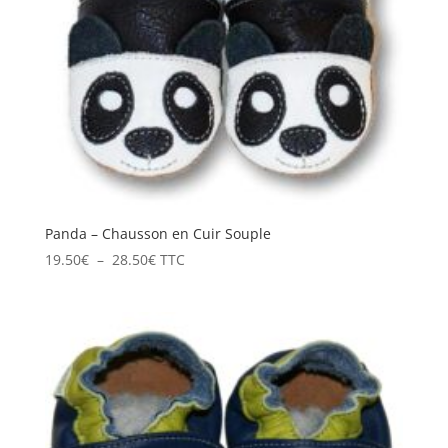
Panda – Chausson en Cuir Souple
Plage
19.50
€
–
28.50
€
TTC
de
prix :
19.50€
à
28.50€