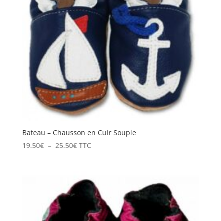
Bateau – Chausson en Cuir Souple
Plage
19.50
€
–
25.50
€
TTC
de
prix :
19.50€
à
25.50€