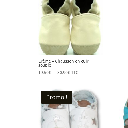
à
28.50€
Crème – Chausson en cuir
souple
Plage
19.50
€
–
30.90
€
TTC
de
prix :
19.50€
Promo !
à
30.90€