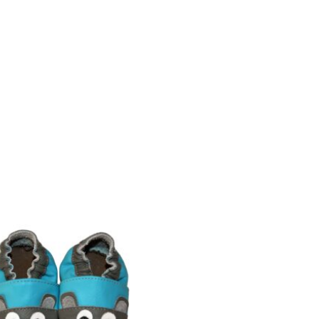
à
28.50€
28.50€