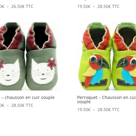
Plage
Plage
0
€
–
26.50
€
TTC
19.50
€
–
28.50
€
TTC
de
de
prix :
prix :
19.50€
19.50€
à
à
26.50€
28.50€
 – chausson en cuir souple
Perroquet – Chausson en cui
souple
Plage
0
€
–
28.50
€
TTC
Plage
19.50
€
–
28.50
€
TTC
de
de
prix :
prix :
19.50€
19.50€
à