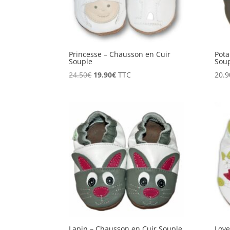
Princesse – Chausson en Cuir
Pota
Souple
Sou
Le
Le
24.50
€
19.90
€
TTC
20.9
prix
prix
initial
actuel
était :
est :
24.50€.
19.90€.
Lapin – Chausson en Cuir Souple
Love