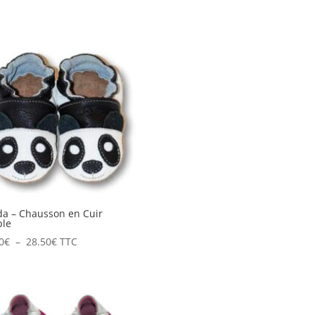
a – Chausson en Cuir
ple
Plage
0
€
–
28.50
€
TTC
de
prix :
19.50€
à