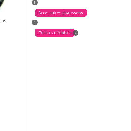
5
Accessoires chaussons
ons
1
Colliers d'Ambre
2