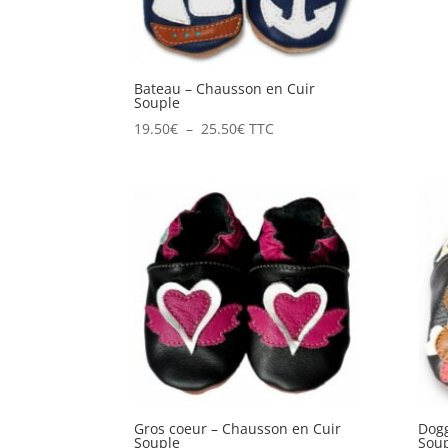
Bateau – Chausson en Cuir
Souple
Plage
19.50
€
–
25.50
€
TTC
de
prix :
19.50€
à
25.50€
Gros coeur – Chausson en Cuir
Dogg
Souple
Sou