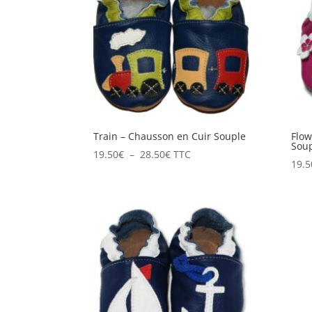
17.90€
Train – Chausson en Cuir Souple
Flow
Sou
Plage
19.50
€
–
28.50
€
TTC
19.5
de
prix :
19.50€
à
28.50€