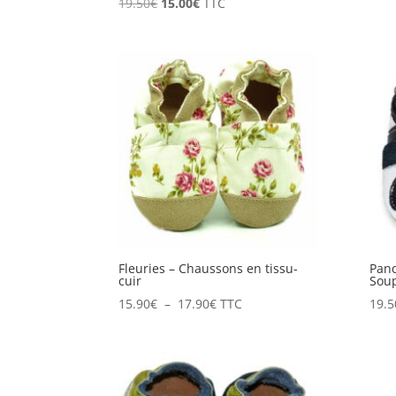
Le
Le
19.50
€
15.00
€
TTC
prix
prix
initial
actuel
était :
est :
19.50€.
15.00€.
Fleuries – Chaussons en tissu-
Pand
cuir
Sou
Plage
15.90
€
–
17.90
€
TTC
19.5
de
prix :
15.90€
à