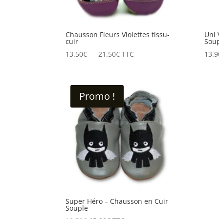
Chausson Fleurs Violettes tissu-
Uni 
cuir
Sou
Plage
13.50
€
–
21.50
€
TTC
13.9
de
prix :
13.50€
Promo !
à
21.50€
Super Héro – Chausson en Cuir
Souple