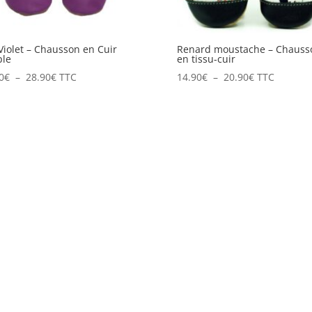
Violet – Chausson en Cuir
Renard moustache – Chauss
ple
en tissu-cuir
Plage
Plage
0
€
–
28.90
€
TTC
14.90
€
–
20.90
€
TTC
de
de
prix :
prix :
13.90€
14.90€
à
à
28.90€
20.90€