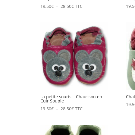
Plage
19.50
€
–
28.50
€
TTC
19.5
de
prix :
19.50€
à
28.50€
La petite souris – Chausson en
Chat
Cuir Souple
19.5
Plage
19.50
€
–
28.50
€
TTC
de
prix :
19.50€