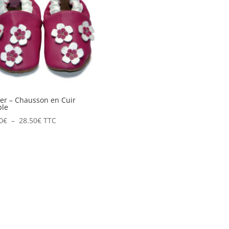
28.50€
er – Chausson en Cuir
ple
Plage
0
€
–
28.50
€
TTC
de
prix :
19.50€
à
28.50€