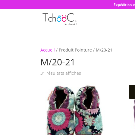
Expédition 
Accueil
/ Produit Pointure / M/20-21
M/20-21
Trié
31 résultats affichés
par
prix
croissant