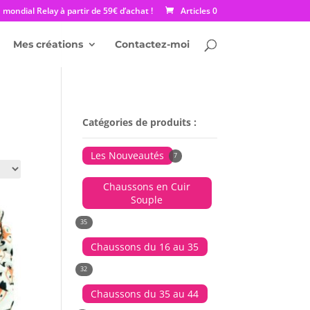
mondial Relay à partir de 59€ d’achat !
Articles 0
Mes créations
Contactez-moi
Catégories de produits :
Les Nouveautés
7
Chaussons en Cuir
Souple
35
Chaussons du 16 au 35
32
Chaussons du 35 au 44