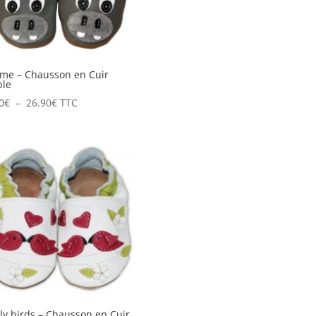
me – Chausson en Cuir
ple
Plage
0
€
–
26.90
€
TTC
de
prix :
20.90€
à
26.90€
ly birds – Chausson en Cuir